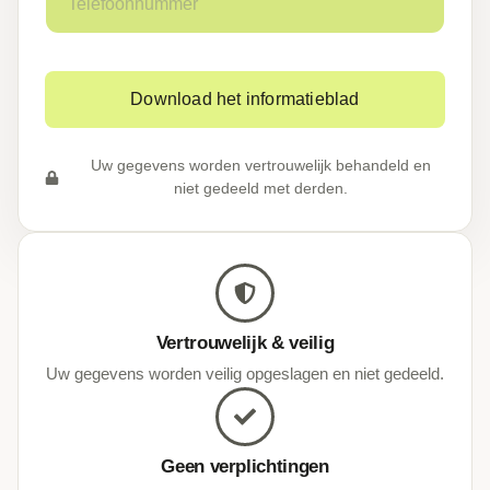
e
l
l
a
e
d
f
r
o
e
Download het informatieblad
o
s
n
*
n
Uw gegevens worden vertrouwelijk behandeld en
u
niet gedeeld met derden.
m
m
e
r
*
Vertrouwelijk & veilig
Uw gegevens worden veilig opgeslagen en niet gedeeld.
Geen verplichtingen