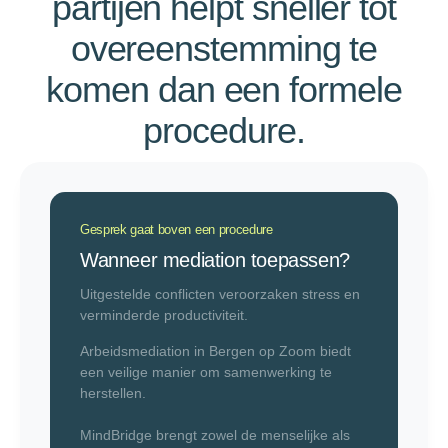
partijen helpt sneller tot
overeenstemming te
komen dan een formele
procedure.
Gesprek gaat boven een procedure
Wanneer mediation toepassen?
Uitgestelde conflicten veroorzaken stress en
verminderde productiviteit.
Arbeidsmediation in Bergen op Zoom biedt
een veilige manier om samenwerking te
herstellen.
MindBridge brengt zowel de menselijke als