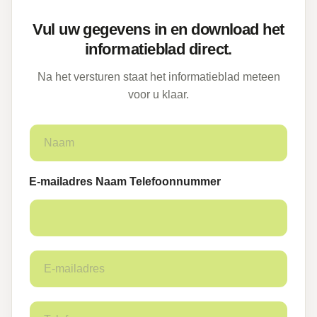
Vul uw gegevens in en download het
informatieblad direct.
Na het versturen staat het informatieblad meteen
voor u klaar.
N
a
a
m
E-mailadres Naam Telefoonnummer
*
E
-
m
a
T
i