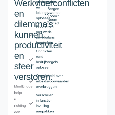
Werkvloerconflicten
werk
medewerker
in
en
Bergen
en
op
leidinggevende
Zoom?
oplossen
Neem
dilemma’s
contact
Problemen
op.
kunnen
met werk-
privébalans
productiviteit
bespreken
Conflicten
en
rond
bedrijfsregels
sfeer
oplossen
verstoren.
Onenigheid over
arbeidsvoorwaarden
MindBridge
overbruggen
helpt
Verschillen
u
in functie-
richting
invulling
aanpakken
een