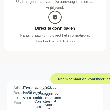
U zit nergens aan vast. De aanvraag is helemaal
vrijblijvend.
Direct te downloaden
Na aanvraag kunt u direct het informatieblad
downloaden met de knop.
Neem contact op voor meer in
Wilt
Arbeidsmediation
Een
Aanpakken van
u
Bergen
handjevol
teamspanningen
een
op
voorbeelden:
duurzame
aanpak
Conflicten
Zoom
voor
tussen
uw