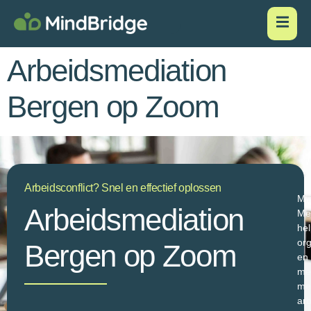
Arbeidsmediation
Bergen op Zoom
Arbeidsconflict? Snel en effectief oplossen
Mi
Arbeidsmediation
Me
hel
org
Bergen op Zoom
en
me
me
ar