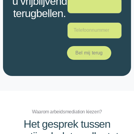
u vrijblijvend
terugbellen.
T
e
l
e
f
Bel mij terug
o
o
n
*
Waarom arbeidsmediation kiezen?
Het gesprek tussen