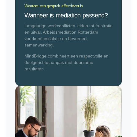
Waarom een gesprek effectiever is
Wanneer is mediation passend?
Langdurige werkconflicten leiden tot frustratie
en uitval. Arbeidsmediation Rotterdam
voorkomt escalatie en bevordert
samenwerking.
MindBridge combineert een respectvolle en
doelgerichte aanpak met duurzame
resultaten.