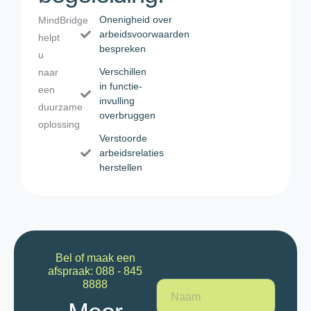
Onenigheid over
MindBridge
arbeidsvoorwaarden
helpt
bespreken
u
Verschillen
naar
in functie-
een
invulling
duurzame
overbruggen
oplossing
Verstoorde
arbeidsrelaties
herstellen
Bel of maak een
afspraak: 088 - 845
8888
N
a
a