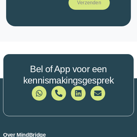
r
Verzenden
z
o
e
k
*
Bel of App voor een
kennismakingsgesprek
Over MindBridge