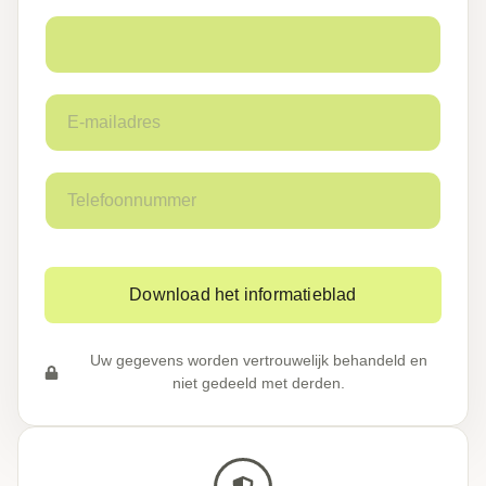
E
-
m
a
T
i
e
l
l
a
e
d
f
r
o
e
Download het informatieblad
o
s
n
*
n
Uw gegevens worden vertrouwelijk behandeld en
u
niet gedeeld met derden.
m
m
e
r
*