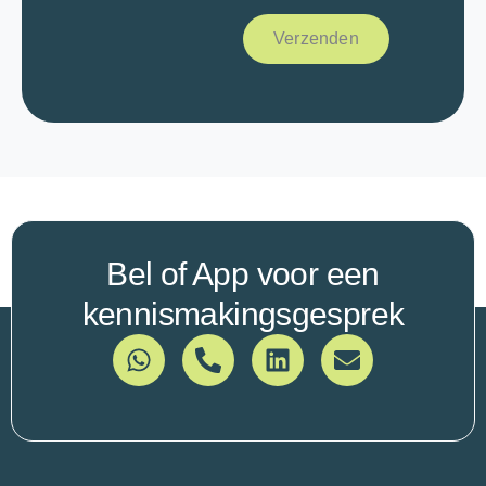
e
r
Verzenden
z
o
e
k
*
Bel of App voor een
kennismakingsgesprek