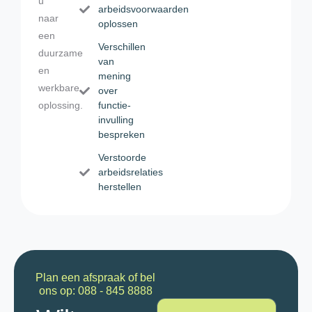
u
arbeidsvoorwaarden
naar
oplossen
een
Verschillen
duurzame
van
en
mening
werkbare
over
oplossing.
functie-
invulling
bespreken
Verstoorde
arbeidsrelaties
herstellen
Plan een afspraak of bel
ons op: 088 - 845 8888
N