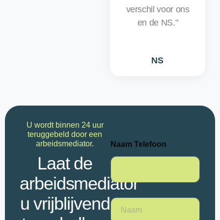
verschil voor ons
en de NS."
NS
U wordt binnen 24 uur
teruggebeld door een
arbeidsmediator.
Naam Telefoon
Laat de
arbeidsmediator
u vrijblijvend
N
a