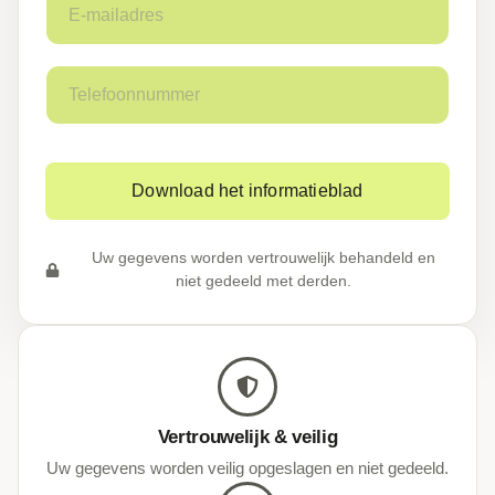
-
m
a
T
i
e
l
l
a
e
d
f
r
o
e
Download het informatieblad
o
s
n
*
n
Uw gegevens worden vertrouwelijk behandeld en
u
niet gedeeld met derden.
m
m
e
r
*
Vertrouwelijk & veilig
Uw gegevens worden veilig opgeslagen en niet gedeeld.