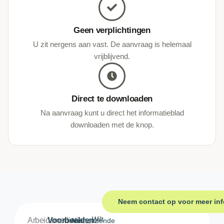
Geen verplichtingen
U zit nergens aan vast. De aanvraag is helemaal
vrijblijvend.
Direct te downloaden
Na aanvraag kunt u direct het informatieblad
downloaden met de knop.
Neem contact op voor meer inf
Wilt
Arbeidsmediation
Voorbeelden:
Aanhoudende