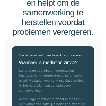
en helpt om de
samenwerking te
herstellen voordat
problemen verergeren.
Omdat praten vaak meer bereikt dan procedures
Wanneer is mediation zinvol?
Langdurige spanningen veroorzaken
frustratie, verminderde prestaties en soms
uitval. Mediation voorkomt escalatie en helpt
bij het herstellen van constructieve
samenwerking.
MindBridge combineert inzicht in mensen
met kennis van zakelijke belangen, zodat de