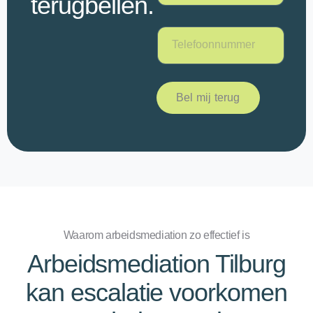
terugbellen.
a
m
*
T
e
l
e
f
Bel mij terug
o
o
n
*
Waarom arbeidsmediation zo effectief is
Arbeidsmediation Tilburg
kan escalatie voorkomen