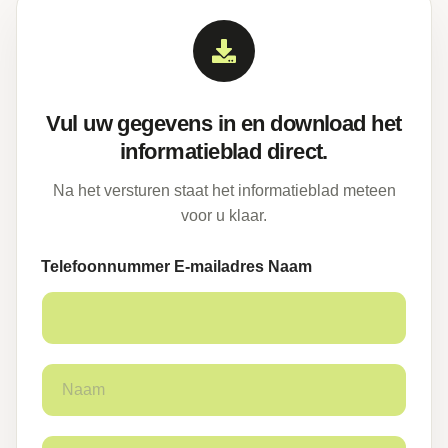
Vul uw gegevens in en download het
informatieblad direct.
Na het versturen staat het informatieblad meteen
voor u klaar.
Telefoonnummer E-mailadres Naam
N
a
a
m
E
*