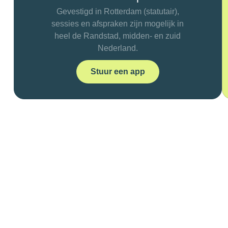
Gevestigd in Rotterdam (statutair),
sessies en afspraken zijn mogelijk in
heel de Randstad, midden- en zuid
Nederland.
Stuur een app