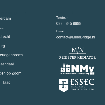
servicegebied
Contact
Telefoon
tterdam
088 - 845 8888
da
Email
drecht
contact@MindBridge.nl
urg
Hertogenbosch
osendaal
rgen op Zoom
n Haag